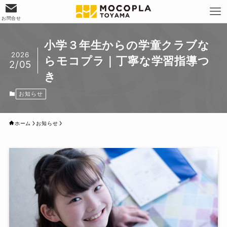
お問合せ
小学３年生からの学童クラブな
2026
らモコプラ｜丁寧な学習指導つ
2/05
き
お知らせ
ホーム
お知らせ