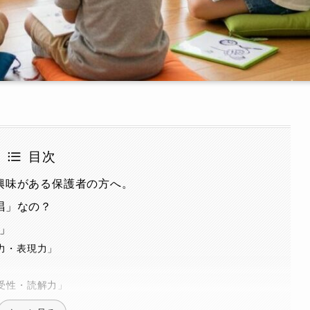
目次
に興味がある保護者の方へ。
唱」なの？
」
力・表現力」
受性・読解力」