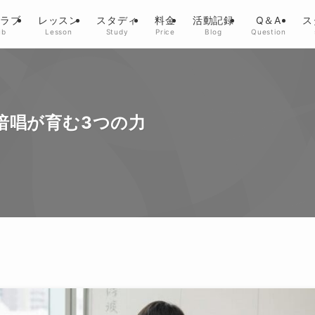
クラブ
レッスン
スタディ
料金
活動記録
Q＆A
ス
ub
Lesson
Study
Price
Blog
Question
暗唱が育む3つの力