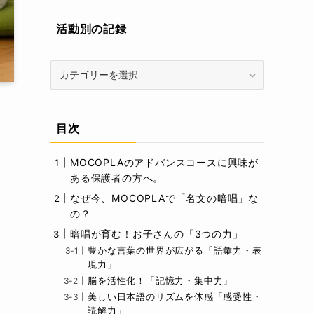
活動別の記録
活
動
別
の
目次
記
録
MOCOPLAのアドバンスコースに興味が
ある保護者の方へ。
なぜ今、MOCOPLAで「名文の暗唱」な
の？
暗唱が育む！お子さんの「3つの力」
豊かな言葉の世界が広がる「語彙力・表
現力」
脳を活性化！「記憶力・集中力」
美しい日本語のリズムを体感「感受性・
読解力」