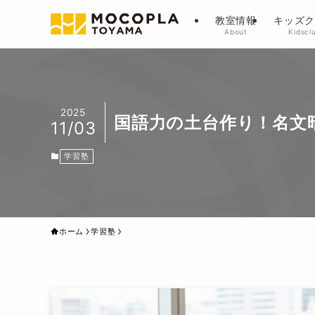
教室情報
キッズ
About
Kidscl
2025
国語力の土台作り！名文
11/03
学習塾
ホーム
学習塾