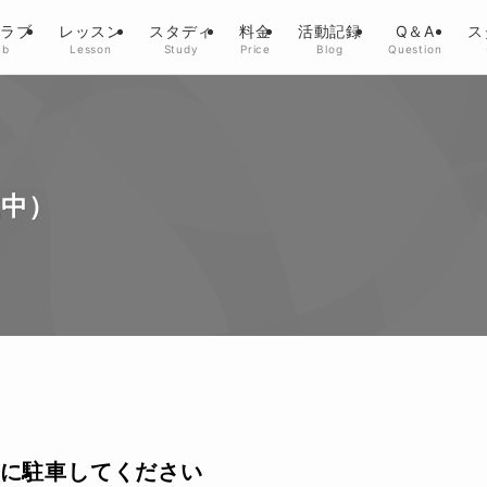
クラブ
レッスン
スタディ
料金
活動記録
Q＆A
ス
ub
Lesson
Study
Price
Blog
Question
成中）
に駐車してください